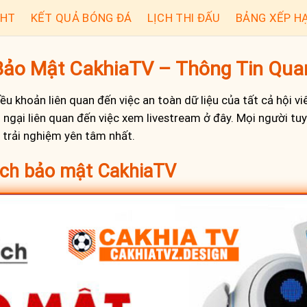
GHT
KẾT QUẢ BÓNG ĐÁ
LỊCH THI ĐẤU
BẢNG XẾP H
Bảo Mật CakhiaTV – Thông Tin Qua
u khoản liên quan đến việc an toàn dữ liệu của tất cả hội v
 ngại liên quan đến việc xem livestream ở đây. Mọi người t
ó trải nghiệm yên tâm nhất.
ách bảo mật CakhiaTV