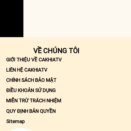
VỀ CHÚNG TÔI
GIỚI THIỆU VỀ CAKHIATV
LIÊN HỆ CAKHIATV
CHÍNH SÁCH BẢO MẬT
ĐIỀU KHOẢN SỬ DỤNG
MIỄN TRỪ TRÁCH NHIỆM
QUY ĐỊNH BẢN QUYỀN
Sitemap