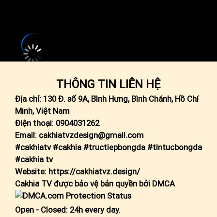
huôn khổ
Russian Premier League
sẽ diễn ra vào lúc
17:00
.
Đang tải video...
THÔNG TIN LIÊN HỆ
Địa chỉ: 130 Đ. số 9A, Bình Hưng, Bình Chánh, Hồ Chí
Minh, Việt Nam
Điện thoại: 0904031262
Email:
cakhiatvzdesign@gmail.com
#cakhiatv #cakhia #tructiepbongda #tintucbongda
#cakhia tv
Website:
https://cakhiatvz.design/
Cakhia TV được bảo vệ bản quyền bởi DMCA
Open - Closed: 24h every day.