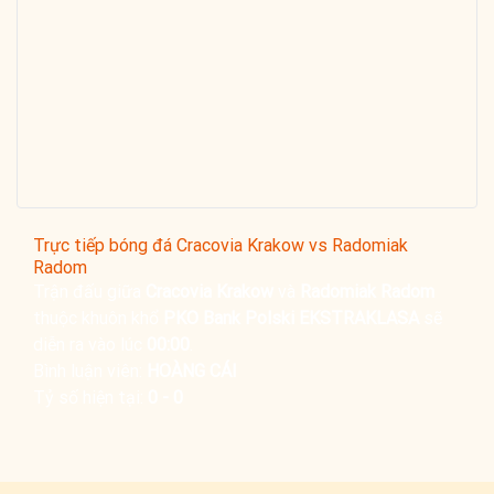
Trực tiếp bóng đá Cracovia Krakow vs Radomiak
Radom
Trận đấu giữa
Cracovia Krakow
và
Radomiak Radom
thuộc khuôn khổ
PKO Bank Polski EKSTRAKLASA
sẽ
diễn ra vào lúc
00:00
.
Bình luận viên:
HOÀNG CÁI
Tỷ số hiện tại:
0 - 0