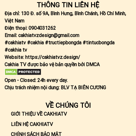
THÔNG TIN LIÊN HỆ
Địa chỉ: 130 Đ. số 9A, Bình Hưng, Bình Chánh, Hồ Chí Minh,
Việt Nam
Điện thoại: 0904031262
Email:
cakhiatvzdesign@gmail.com
#cakhiatv #cakhia #tructiepbongda #tintucbongda
#cakhia tv
Website:
https://cakhiatvz.design/
Cakhia TV được bảo vệ bản quyền bởi DMCA
Open - Closed: 24h every day.
Chịu trách nhiệm nội dung:
BLV TẠ BIÊN CƯƠNG
VỀ CHÚNG TÔI
GIỚI THIỆU VỀ CAKHIATV
LIÊN HỆ CAKHIATV
CHÍNH SÁCH BẢO MẬT