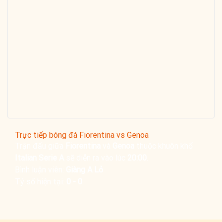
Trực tiếp bóng đá Fiorentina vs Genoa
Trận đấu giữa
Fiorentina
và
Genoa
thuộc khuôn khổ
Italian Serie A
sẽ diễn ra vào lúc
20:00
.
Bình luận viên:
Giàng A Lỏ
Tỷ số hiện tại:
0 - 0