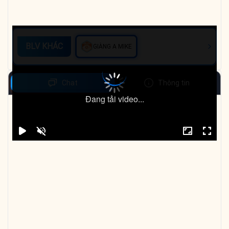
BLV KHÁC
GIÀNG A MIKE
Chat
Thông tin
Đang tải video...