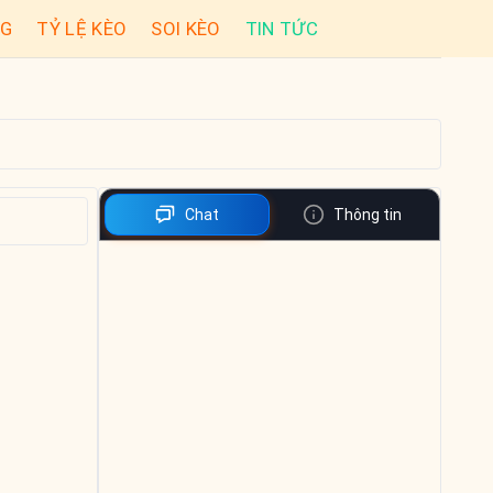
NG
TỶ LỆ KÈO
SOI KÈO
TIN TỨC
Chat
Thông tin