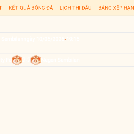
T
KẾT QUẢ BÓNG ĐÁ
LỊCH THI ĐẤU
BẢNG XẾP HẠ
i Sembilan
ngày 10/05/2026
-
19:15
2
2
ty Fc
-
Negeri Sembilan