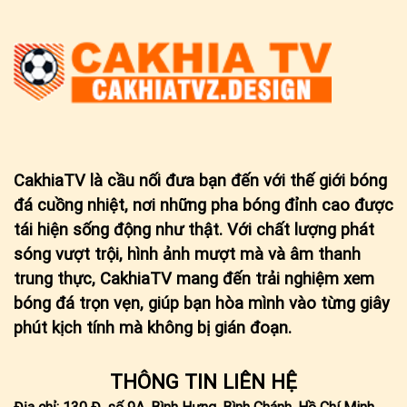
CakhiaTV
là cầu nối đưa bạn đến với thế giới bóng
đá cuồng nhiệt, nơi những pha bóng đỉnh cao được
tái hiện sống động như thật. Với chất lượng phát
sóng vượt trội, hình ảnh mượt mà và âm thanh
trung thực, CakhiaTV mang đến trải nghiệm xem
bóng đá trọn vẹn, giúp bạn hòa mình vào từng giây
phút kịch tính mà không bị gián đoạn.
THÔNG TIN LIÊN HỆ