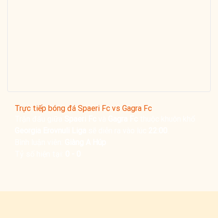
Trực tiếp bóng đá Spaeri Fc vs Gagra Fc
Trận đấu giữa
Spaeri Fc
và
Gagra Fc
thuộc khuôn khổ
Georgia Erovnuli Liga
sẽ diễn ra vào lúc
22:00
.
Bình luận viên:
Giàng A Húp
Tỷ số hiện tại:
0 - 0