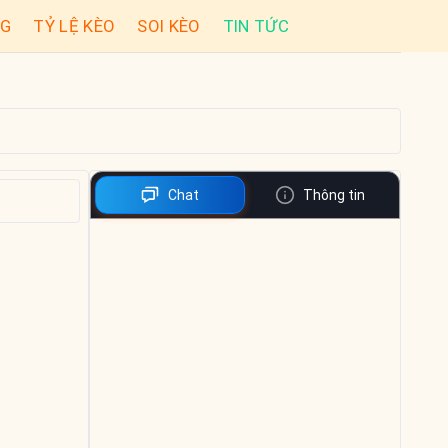
NG
TỶ LỆ KÈO
SOI KÈO
TIN TỨC
Chat
Thông tin