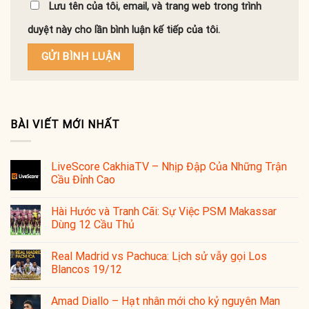
Lưu tên của tôi, email, và trang web trong trình
duyệt này cho lần bình luận kế tiếp của tôi.
BÀI VIẾT MỚI NHẤT
LiveScore CakhiaTV – Nhịp Đập Của Những Trận
Cầu Đỉnh Cao
Hài Hước và Tranh Cãi: Sự Việc PSM Makassar
Dùng 12 Cầu Thủ
Real Madrid vs Pachuca: Lịch sử vẫy gọi Los
Blancos 19/12
Amad Diallo – Hạt nhân mới cho kỷ nguyên Man