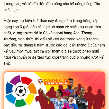
lượng cao, với lối đá độc đáo cũng như kỹ năng hàng đầu
châu lục.
Hiện nay, sự kiện thể thao này đang nằm trong bảng xếp
hạng top 3 giải cấp câu lạc bộ nhận về nhiều sự quan tâm
nhất, đứng trước đó là C1 và ngoại hạng Anh. Thông
thường, hình thức thi đấu sẽ kéo dài trong vòng 9 tháng
bắt đầu từ tháng 8 năm trước kéo dài đến tháng 5 của năm
kế. Sau một mùa, tất cả đội tham gia sẽ được phép nghỉ
ngơi và chuẩn bị để tiếp tục khởi tranh cúp ở những lượt kế
tiếp.