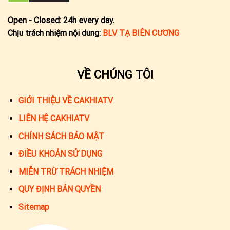
Open - Closed: 24h every day.
Chịu trách nhiệm nội dung:
BLV TẠ BIÊN CƯƠNG
VỀ CHÚNG TÔI
GIỚI THIỆU VỀ CAKHIATV
LIÊN HỆ CAKHIATV
CHÍNH SÁCH BẢO MẬT
ĐIỀU KHOẢN SỬ DỤNG
MIỄN TRỪ TRÁCH NHIỆM
QUY ĐỊNH BẢN QUYỀN
Sitemap