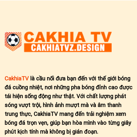
CakhiaTV
là cầu nối đưa bạn đến với thế giới bóng
đá cuồng nhiệt, nơi những pha bóng đỉnh cao được
tái hiện sống động như thật. Với chất lượng phát
sóng vượt trội, hình ảnh mượt mà và âm thanh
trung thực, CakhiaTV mang đến trải nghiệm xem
bóng đá trọn vẹn, giúp bạn hòa mình vào từng giây
phút kịch tính mà không bị gián đoạn.