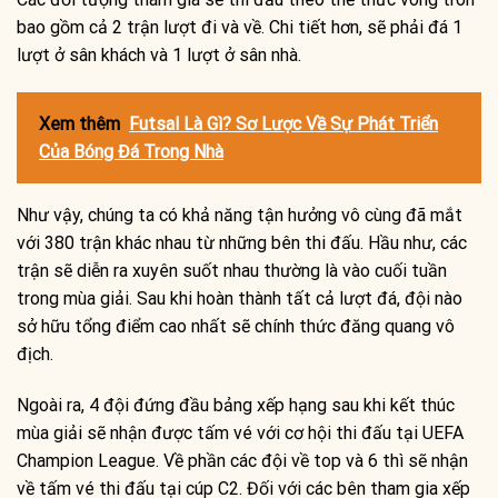
bao gồm cả 2 trận lượt đi và về. Chi tiết hơn, sẽ phải đá 1
lượt ở sân khách và 1 lượt ở sân nhà.
Xem thêm
Futsal Là Gì? Sơ Lược Về Sự Phát Triển
Của Bóng Đá Trong Nhà
Như vậy, chúng ta có khả năng tận hưởng vô cùng đã mắt
với 380 trận khác nhau từ những bên thi đấu. Hầu như, các
trận sẽ diễn ra xuyên suốt nhau thường là vào cuối tuần
trong mùa giải. Sau khi hoàn thành tất cả lượt đá, đội nào
sở hữu tổng điểm cao nhất sẽ chính thức đăng quang vô
địch.
Ngoài ra, 4 đội đứng đầu bảng xếp hạng sau khi kết thúc
mùa giải sẽ nhận được tấm vé với cơ hội thi đấu tại UEFA
Champion League. Về phần các đội về top và 6 thì sẽ nhận
về tấm vé thi đấu tại cúp C2. Đối với các bên tham gia xếp