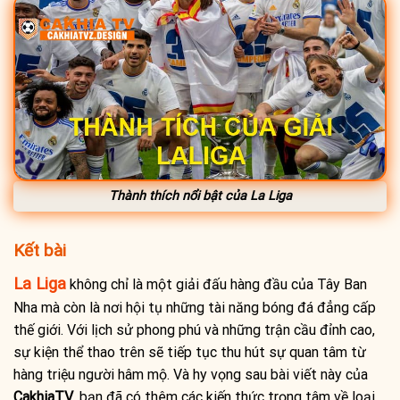
Thành thích nổi bật của La Liga
Kết bài
La Liga
không chỉ là một giải đấu hàng đầu của Tây Ban
Nha mà còn là nơi hội tụ những tài năng bóng đá đẳng cấp
thế giới. Với lịch sử phong phú và những trận cầu đỉnh cao,
sự kiện thể thao trên sẽ tiếp tục thu hút sự quan tâm từ
hàng triệu người hâm mộ. Và hy vọng sau bài viết này của
CakhiaTV
, bạn đã có thêm các kiến thức trọng tâm về loại