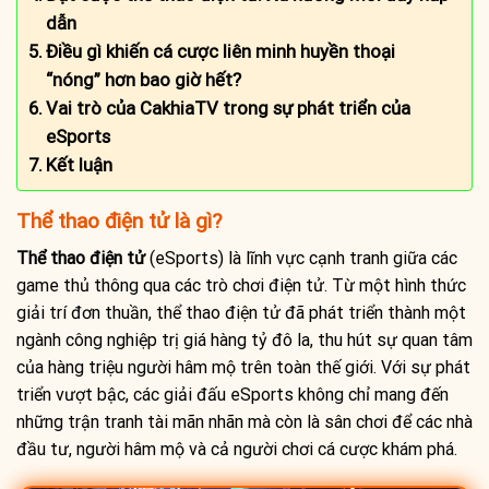
dẫn
Điều gì khiến cá cược liên minh huyền thoại
“nóng” hơn bao giờ hết?
Vai trò của CakhiaTV trong sự phát triển của
eSports
Kết luận
Thể thao điện tử là gì?
Thể thao điện tử
(eSports) là lĩnh vực cạnh tranh giữa các
game thủ thông qua các trò chơi điện tử. Từ một hình thức
giải trí đơn thuần, thể thao điện tử đã phát triển thành một
ngành công nghiệp trị giá hàng tỷ đô la, thu hút sự quan tâm
của hàng triệu người hâm mộ trên toàn thế giới. Với sự phát
triển vượt bậc, các giải đấu eSports không chỉ mang đến
những trận tranh tài mãn nhãn mà còn là sân chơi để các nhà
đầu tư, người hâm mộ và cả người chơi cá cược khám phá.