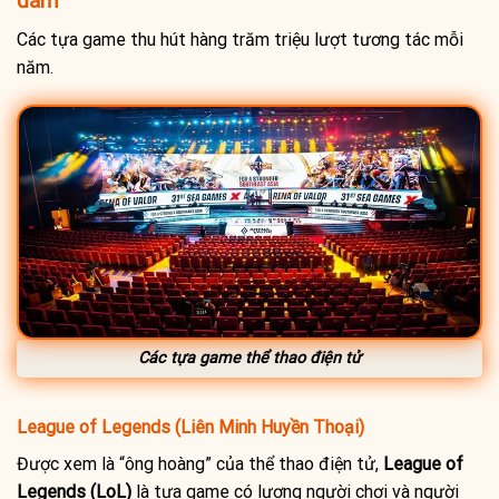
đám
Các tựa game thu hút hàng trăm triệu lượt tương tác mỗi
năm.
Các tựa game thể thao điện tử
League of Legends (Liên Minh Huyền Thoại)
Được xem là “ông hoàng” của thể thao điện tử,
League of
Legends (LoL)
là tựa game có lượng người chơi và người