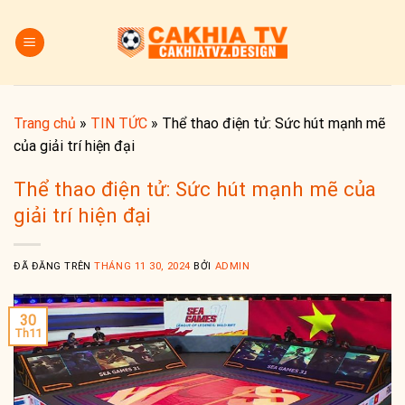
Chuyển
đến
nội
dung
Trang chủ
»
TIN TỨC
»
Thể thao điện tử: Sức hút mạnh mẽ
của giải trí hiện đại
Thể thao điện tử: Sức hút mạnh mẽ của
giải trí hiện đại
ĐÃ ĐĂNG TRÊN
THÁNG 11 30, 2024
BỞI
ADMIN
30
Th11