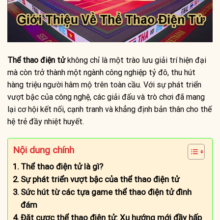
Thể thao điện tử
không chỉ là một trào lưu giải trí hiện đại
mà còn trở thành một ngành công nghiệp tỷ đô, thu hút
hàng triệu người hâm mộ trên toàn cầu. Với sự phát triển
vượt bậc của công nghệ, các giải đấu và trò chơi đã mang
lại cơ hội kết nối, cạnh tranh và khẳng định bản thân cho thế
hệ trẻ đầy nhiệt huyết.
Nội dung chính
Thể thao điện tử là gì?
Sự phát triển vượt bậc của thể thao điện tử
Sức hút từ các tựa game thể thao điện tử đình
đám
Đặt cược thể thao điện tử: Xu hướng mới đầy hấp