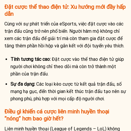
Đặt cược thể thao điện tử: Xu hướng mới đầy hấp
dẫn
Cùng với sự phát triển của eSports, việc đặt cược vào các
trận đấu cũng trở nên phổ biến. Người hâm mộ không chỉ
xem các trận đấu để giải trí mà còn tham gia đặt cược để
tăng thêm phần hồi hộp và gắn kết với đội tuyển yêu thích.
Tính tương tác cao:
Đặt cược vào thể thao điện tử giúp
người chơi không chỉ theo dõi mà còn trở thành một
phần của trận đấu.
Sự đa dạng:
Các loại kèo cược từ kết quả trận đấu, số
mạng hạ gục, đến thời gian kết thúc trận đấu tạo nên sự
phong phú, phù hợp với mọi cấp độ người chơi.
Điều gì khiến cá cược liên minh huyền thoại
“nóng” hơn bao giờ hết?
Liên minh huyền thoại (League of Legends – LoL) không