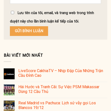
Lưu tên của tôi, email, và trang web trong trình
duyệt này cho lần bình luận kế tiếp của tôi.
BÀI VIẾT MỚI NHẤT
LiveScore CakhiaTV – Nhịp Đập Của Những Trận
Cầu Đỉnh Cao
Hài Hước và Tranh Cãi: Sự Việc PSM Makassar
Dùng 12 Cầu Thủ
Real Madrid vs Pachuca: Lịch sử vẫy gọi Los
Blancos 19/12