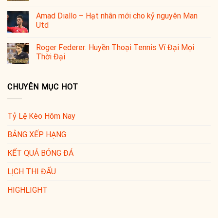
Amad Diallo – Hạt nhân mới cho kỷ nguyên Man
Utd
Roger Federer: Huyền Thoại Tennis Vĩ Đại Mọi
Thời Đại
CHUYÊN MỤC HOT
Tỷ Lệ Kèo Hôm Nay
BẢNG XẾP HẠNG
KẾT QUẢ BÓNG ĐÁ
LỊCH THI ĐẤU
HIGHLIGHT