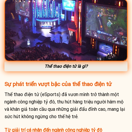
Thể thao điện tử là gì?
Sự phát triển vượt bậc của thể thao điện tử
Thể thao điện tử (eSports) đã vươn mình trở thành một
ngành công nghiệp tỷ đô, thu hút hàng triệu người hâm mộ
và khán giả toàn cầu qua những giải đấu đỉnh cao, mang lại
sức hút không ngừng cho thế hệ trẻ.
Từ giải trí cá nhân đến ngành công nghiệp tỷ đô