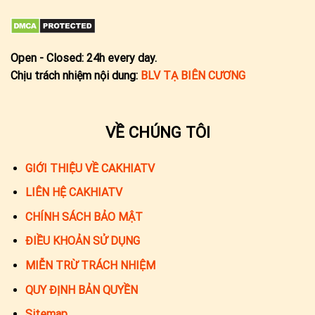
Open - Closed: 24h every day.
Chịu trách nhiệm nội dung:
BLV TẠ BIÊN CƯƠNG
VỀ CHÚNG TÔI
GIỚI THIỆU VỀ CAKHIATV
LIÊN HỆ CAKHIATV
CHÍNH SÁCH BẢO MẬT
ĐIỀU KHOẢN SỬ DỤNG
MIỄN TRỪ TRÁCH NHIỆM
QUY ĐỊNH BẢN QUYỀN
Sitemap