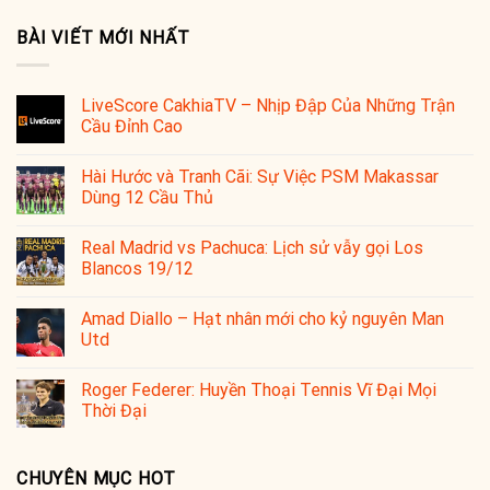
BÀI VIẾT MỚI NHẤT
LiveScore CakhiaTV – Nhịp Đập Của Những Trận
Cầu Đỉnh Cao
Hài Hước và Tranh Cãi: Sự Việc PSM Makassar
Dùng 12 Cầu Thủ
Real Madrid vs Pachuca: Lịch sử vẫy gọi Los
Blancos 19/12
Amad Diallo – Hạt nhân mới cho kỷ nguyên Man
Utd
Roger Federer: Huyền Thoại Tennis Vĩ Đại Mọi
Thời Đại
CHUYÊN MỤC HOT