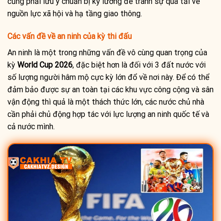
cũng phải lưu ý chuẩn bị kỹ lưỡng để tránh sự quá tải về
nguồn lực xã hội và hạ tầng giao thông.
Các vấn đề về an ninh của kỳ thi đấu
An ninh là một trong những vấn đề vô cùng quan trọng của
kỳ
World Cup 2026
, đặc biệt hơn là đối với 3 đất nước với
số lượng người hâm mộ cực kỳ lớn đổ về nơi này. Để có thể
đảm bảo được sự an toàn tại các khu vực công cộng và sân
vận động thì quả là một thách thức lớn, các nước chủ nhà
cần phải chủ động hợp tác với lực lượng an ninh quốc tế và
cả nước mình.