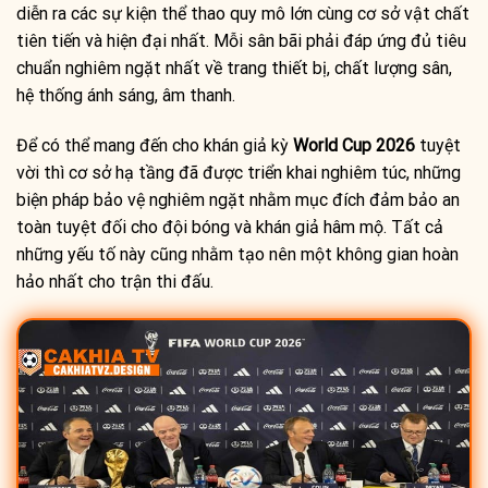
diễn ra các sự kiện thể thao quy mô lớn cùng cơ sở vật chất
tiên tiến và hiện đại nhất. Mỗi sân bãi phải đáp ứng đủ tiêu
chuẩn nghiêm ngặt nhất về trang thiết bị, chất lượng sân,
hệ thống ánh sáng, âm thanh.
Để có thể mang đến cho khán giả kỳ
World Cup 2026
tuyệt
vời thì cơ sở hạ tầng đã được triển khai nghiêm túc, những
biện pháp bảo vệ nghiêm ngặt nhằm mục đích đảm bảo an
toàn tuyệt đối cho đội bóng và khán giả hâm mộ. Tất cả
những yếu tố này cũng nhằm tạo nên một không gian hoàn
hảo nhất cho trận thi đấu.